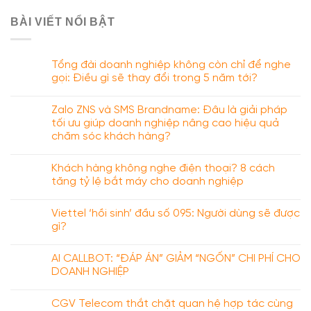
BÀI VIẾT NỔI BẬT
Tổng đài doanh nghiệp không còn chỉ để nghe
gọi: Điều gì sẽ thay đổi trong 5 năm tới?
Zalo ZNS và SMS Brandname: Đâu là giải pháp
tối ưu giúp doanh nghiệp nâng cao hiệu quả
chăm sóc khách hàng?
Khách hàng không nghe điện thoại? 8 cách
tăng tỷ lệ bắt máy cho doanh nghiệp
Viettel ‘hồi sinh’ đầu số 095: Người dùng sẽ được
gì?
AI CALLBOT: “ĐÁP ÁN” GIẢM “NGỐN” CHI PHÍ CHO
DOANH NGHIỆP
CGV Telecom thắt chặt quan hệ hợp tác cùng