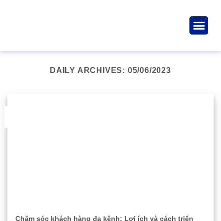
Giải pháp & dị
Lĩnh vực
Tài ngu
Về chúng tôi
DAILY ARCHIVES:
05/06/2023
05
Th6
Chăm sóc khách hàng đa kênh: Lợi ích và cách triển