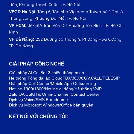
Tiến, Phường Thanh Xuân, TP. Hà Nội
VPGD Hà Nội
:
Tầng 6, Tòa nhà Viglacera Tower, số 1 Đại lộ
Thăng Long, Phường Đại Mỗ, TP. Hà Nội
VP HCM:
36-38A Trần Văn Dư, Phường Tân Bình, TP. Hồ Chí
Minh
VP Đà Nẵng:
252 Đường 30 tháng 4, Phường Hòa Cường,
TP. Đà Nẵng
GIẢI PHÁP CÔNG NGHỆ
Giải pháp AI CallBot 2 chiều thông minh
Hệ thống Tổng đài ảo CloudPBX/3CX/CGV.CALL/TELESIP
Giải pháp Call Center/Mobile App Outsourcing
Hotline 1900/1800/Hotline di động/Hệ thống VoIP
Zalo OA CSKH & Omni-Channel Contact Center
Dịch vụ Voice/SMS Brandname
Dịch vụ Microsoft Windows/Office bản quyền
KẾT NỐI VỚI CHÚNG TÔI: