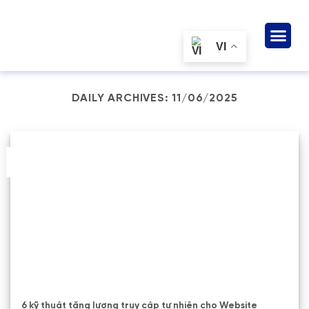
Giải pháp & d
Lĩnh vực
Tài ngu
Về chúng tôi
VI
DAILY ARCHIVES:
11/06/2025
11
Th6
6 kỹ thuật tăng lượng truy cập tự nhiên cho Website