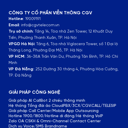
CÔNG TY CỔ PHẦN VIỄN THÔNG CGV
Hotline
: 19009191
Email
: info@cgvtelecom.vn
Trụ sở chính
:
Tầng 14, Tòa nhà Zen Tower, 12 Khuất Duy
Tiến, Phường Thanh Xuân, TP. Hà Nội
VPGD Hà Nội
:
Tầng 6, Tòa nhà Viglacera Tower, số 1 Đại lộ
Thăng Long, Phường Đại Mỗ, TP. Hà Nội
VP HCM:
36-38A Trần Văn Dư, Phường Tân Bình, TP. Hồ Chí
Minh
VP Đà Nẵng:
252 Đường 30 tháng 4, Phường Hòa Cường,
TP. Đà Nẵng
GIẢI PHÁP CÔNG NGHỆ
Giải pháp AI CallBot 2 chiều thông minh
Hệ thống Tổng đài ảo CloudPBX/3CX/CGV.CALL/TELESIP
Giải pháp Call Center/Mobile App Outsourcing
Hotline 1900/1800/Hotline di động/Hệ thống VoIP
Zalo OA CSKH & Omni-Channel Contact Center
Dịch vụ Voice/SMS Brandname