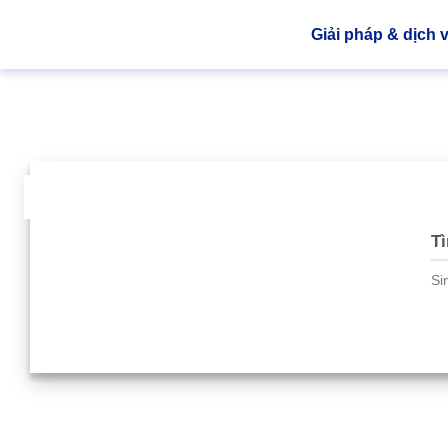
Giải pháp & dịch 
04
Th8
Tì
Si