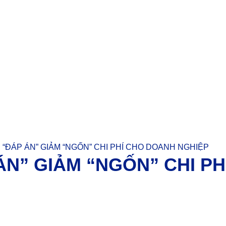
: “ĐÁP ÁN” GIẢM “NGỐN” CHI PHÍ CHO DOANH NGHIỆP
 ÁN” GIẢM “NGỐN” CHI P