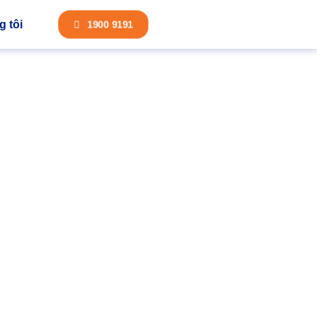
 tôi
1900 9191