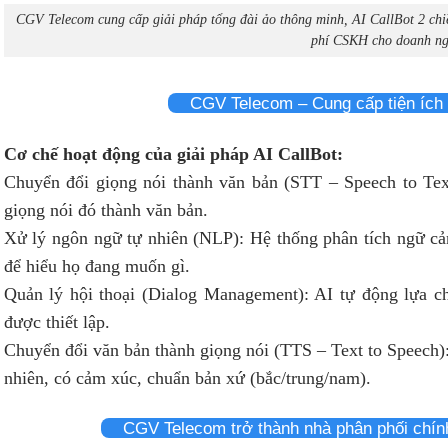
CGV Telecom cung cấp giải pháp tổng đài ảo thông minh, AI CallBot 2 chi
phí CSKH cho doanh ng
CGV Telecom – Cung cấp tiện ích
Cơ chế hoạt động của giải pháp AI CallBot:
Chuyển đổi giọng nói thành văn bản (STT – Speech to Tex
giọng nói đó thành văn bản.
Xử lý ngôn ngữ tự nhiên (NLP): Hệ thống phân tích ngữ cản
để hiểu họ đang muốn gì.
Quản lý hội thoại (Dialog Management): AI tự động lựa ch
được thiết lập.
Chuyển đổi văn bản thành giọng nói (TTS – Text to Speech):
nhiên, có cảm xúc, chuẩn bản xứ (bắc/trung/nam).
CGV Telecom trở thành nhà phân phối chín