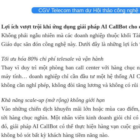
CGV Telecom tham dự Hội thảo công nghệ 
Lợi ích vượt trội khi ứng dụng giải pháp AI CallBot cho
Không phải ngẫu nhiên mà các doanh nghiệp thuộc khối Tài
Giáo dục săn đón công nghệ này. Dưới đây là những lợi ích 
Tối ưu hóa 80% chi phí telesale và vận hành
Thay vì duy trì một phòng ban call center với hàng chục n
máy tính… doanh nghiệp chỉ cần đầu tư một hệ thống AI C
không cần nghỉ phép, không đòi tăng lương và không có rủi 
Khả năng scale-up (mở rộng) không giới hạn
Vào những chiến dịch khuyến mãi lớn hoặc mùa cao điểm, 
tới hàng chục nghìn. Một nhân viên kinh doanh giỏi chỉ có 
đó, giải pháp AI CallBot có thể thực hiện hàng vạn cuộc gọ
không bỏ sót bất kỳ khách hàng tiềm năng nào.