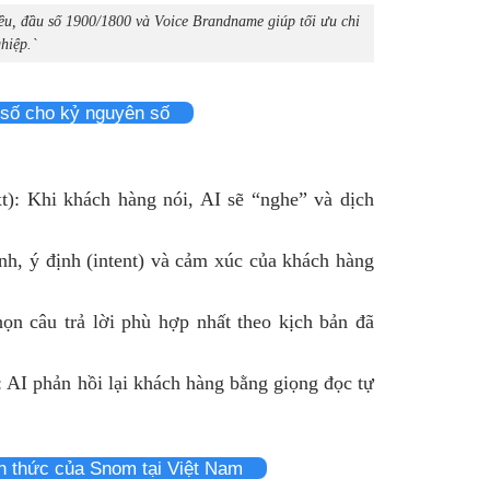
ều, đầu số 1900/1800 và Voice Brandname giúp tối ưu chi
hiệp.`
 số cho kỷ nguyên số
t): Khi khách hàng nói, AI sẽ “nghe” và dịch
h, ý định (intent) và cảm xúc của khách hàng
ọn câu trả lời phù hợp nhất theo kịch bản đã
 AI phản hồi lại khách hàng bằng giọng đọc tự
h thức của Snom tại Việt Nam