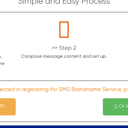
Simple and Easy Process
>> Step 2
,
Compose message content and set up.
are
erested in registering for SMS Brandname Service, 
91
Or 