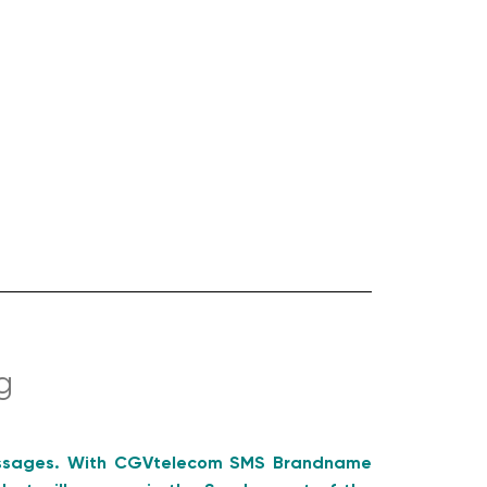
g
messages. With CGVtelecom SMS Brandname