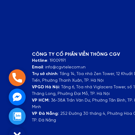
CÔNG TY CỔ PHẦN VIỄN THÔNG CGV
Hotline
: 19009191
Email
: info@cgvtelecom.vn
Trụ sở chính
:
Tầng 14, Tòa nhà Zen Tower, 12 Khuất
Hotline: 1900 9191
Tiến, Phường Thanh Xuân, TP. Hà Nội
VPGD Hà Nội
:
Tầng 6, Tòa nhà Viglacera Tower, số 1
Thăng Long, Phường Đại Mỗ, TP. Hà Nội
Facebook Messenger
VP HCM:
36-38A Trần Văn Dư, Phường Tân Bình, TP.
Minh
VP Đà Nẵng:
252 Đường 30 tháng 4, Phường Hòa 
Zalo
TP. Đà Nẵng
Close