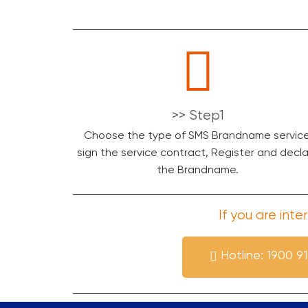
>> Step1
Choose the type of SMS Brandname service
sign the service contract, Register and decl
the Brandname.
If you are int
Hotline: 1900 91