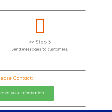
>> Step 3
Send messages to customers.
please Contact:
leave your information