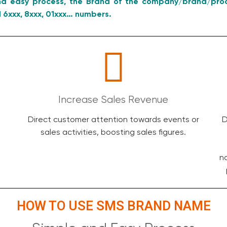
 and easy process, the Brand of the company/brand/prod
 6xxx, 8xxx, 01xxx… numbers.
Increase Sales Revenue
Direct customer attention towards events or
D
sales activities, boosting sales figures.
no
HOW TO USE SMS BRAND NAME