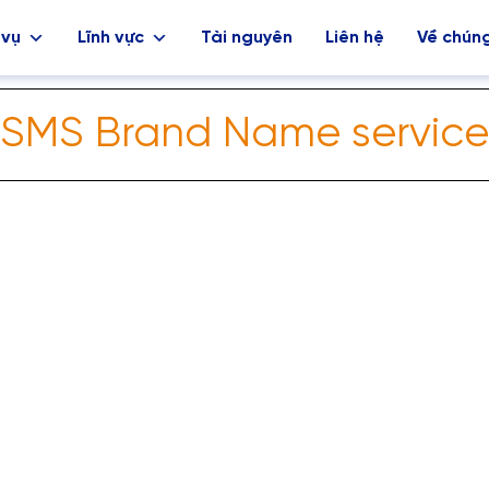
 vụ
Lĩnh vực
Tài nguyên
Liên hệ
Về chúng
SMS Brand Name service