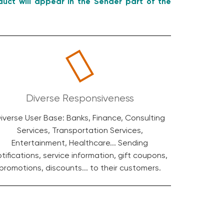
uct will appear in the Sender part of the
Diverse Responsiveness
iverse User Base: Banks, Finance, Consulting
Services, Transportation Services,
Entertainment, Healthcare... Sending
tifications, service information, gift coupons,
promotions, discounts... to their customers.