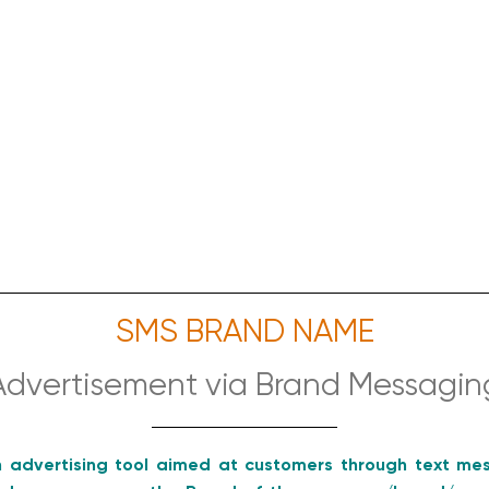
SMS BRAND NAME
Advertisement via Brand Messagin
 advertising tool aimed at customers through text 