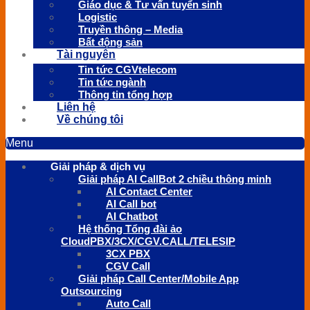
Giáo dục & Tư vấn tuyển sinh
Logistic
Truyền thông – Media
Bất động sản
Tài nguyên
Tin tức CGVtelecom
Tin tức ngành
Thông tin tổng hợp
Liên hệ
Về chúng tôi
Menu
Giải pháp & dịch vụ
Giải pháp AI CallBot 2 chiều thông minh
AI Contact Center
AI Call bot
AI Chatbot
Hệ thống Tổng đài ảo
CloudPBX/3CX/CGV.CALL/TELESIP
3CX PBX
CGV Call
Giải pháp Call Center/Mobile App
Outsourcing
Auto Call