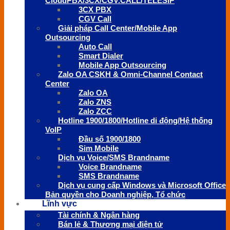
CloudPBX/3CX/CGV.CALL/TELESIP
3CX PBX
CGV Call
Giải pháp Call Center/Mobile App
Outsourcing
Auto Call
Smart Dialer
Mobile App Outsourcing
Zalo OA CSKH & Omni-Channel Contact
Center
Zalo OA
Zalo ZNS
Zalo ZCC
Hotline 1900/1800/Hotline di động/Hệ thống
VoIP
Đầu số 1900/1800
Sim Mobile
Dịch vụ Voice/SMS Brandname
Voice Brandname
SMS Brandname
Dịch vụ cung cấp Windows và Microsoft Office
Bản quyền cho Doanh nghiệp, Tổ chức
Lĩnh vực
Tài chính & Ngân hàng
Bán lẻ & Thương mại điện tử