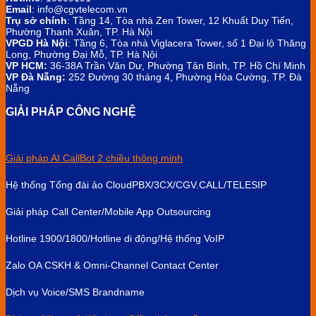
Email
: info@cgvtelecom.vn
Trụ sở chính
:
Tầng 14, Tòa nhà Zen Tower, 12 Khuất Duy Tiến,
Phường Thanh Xuân, TP. Hà Nội
VPGD Hà Nội
:
Tầng 6, Tòa nhà Viglacera Tower, số 1 Đại lộ Thăng
Long, Phường Đại Mỗ, TP. Hà Nội
VP HCM:
36-38A Trần Văn Dư, Phường Tân Bình, TP. Hồ Chí Minh
VP Đà Nẵng:
252 Đường 30 tháng 4, Phường Hòa Cường, TP. Đà
Nẵng
GIẢI PHÁP CÔNG NGHỆ
Giải pháp AI CallBot 2 chiều thông minh
Hệ thống Tổng đài ảo CloudPBX/3CX/CGV.CALL/TELESIP
Giải pháp Call Center/Mobile App Outsourcing
Hotline 1900/1800/Hotline di động/Hệ thống VoIP
Zalo OA CSKH & Omni-Channel Contact Center
Dịch vụ Voice/SMS Brandname