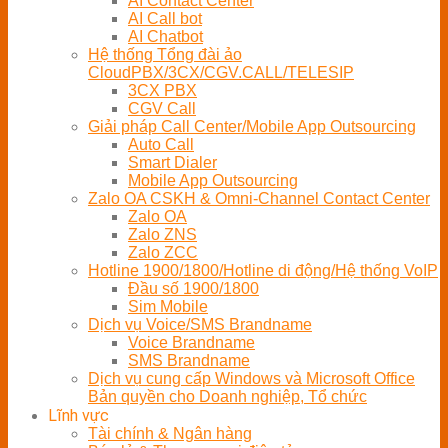
AI Contact Center
AI Call bot
AI Chatbot
Hệ thống Tổng đài ảo
CloudPBX/3CX/CGV.CALL/TELESIP
3CX PBX
CGV Call
Giải pháp Call Center/Mobile App Outsourcing
Auto Call
Smart Dialer
Mobile App Outsourcing
Zalo OA CSKH & Omni-Channel Contact Center
Zalo OA
Zalo ZNS
Zalo ZCC
Hotline 1900/1800/Hotline di động/Hệ thống VoIP
Đầu số 1900/1800
Sim Mobile
Dịch vụ Voice/SMS Brandname
Voice Brandname
SMS Brandname
Dịch vụ cung cấp Windows và Microsoft Office
Bản quyền cho Doanh nghiệp, Tổ chức
Lĩnh vực
Tài chính & Ngân hàng