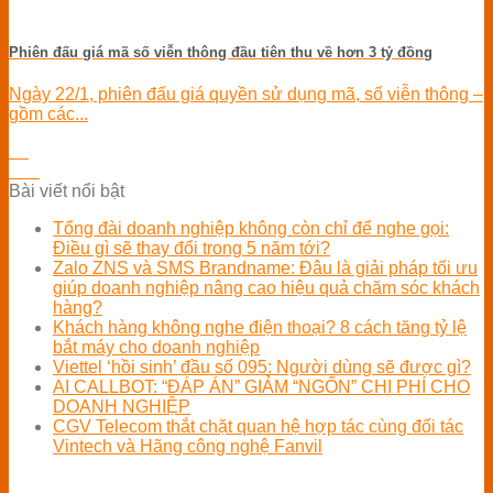
Phiên đấu giá mã số viễn thông đầu tiên thu về hơn 3 tỷ đồng
Ngày 22/1, phiên đấu giá quyền sử dụng mã, số viễn thông –
gồm các...
09
Th2
Bài viết nổi bật
Tổng đài doanh nghiệp không còn chỉ để nghe gọi:
Điều gì sẽ thay đổi trong 5 năm tới?
Zalo ZNS và SMS Brandname: Đâu là giải pháp tối ưu
giúp doanh nghiệp nâng cao hiệu quả chăm sóc khách
hàng?
Khách hàng không nghe điện thoại? 8 cách tăng tỷ lệ
bắt máy cho doanh nghiệp
Viettel ‘hồi sinh’ đầu số 095: Người dùng sẽ được gì?
AI CALLBOT: “ĐÁP ÁN” GIẢM “NGỐN” CHI PHÍ CHO
DOANH NGHIỆP
CGV Telecom thắt chặt quan hệ hợp tác cùng đối tác
Vintech và Hãng công nghệ Fanvil