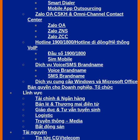
Smart Dialer
Mobile App Outsourcing
Zalo OA CSKH & Omni-Channel Contact
Center
Zalo OA
Zalo ZNS
Zalo ZCC
Hotline 1900/1800/Hotline di động/Hệ thống
VoIP
Đầu số 1900/1800
Sim Mobile
Dịch vụ Voice/SMS Brandname
Voice Brandname
SMS Brandname
Dịch vụ cung cấp Windows và Microsoft Office
Bản quyền cho Doanh nghiệp, Tổ chức
Lĩnh vực
Tài chính & Ngân hàng
Bán lẻ & Thương mại điện tử
Giáo dục & Tư vấn tuyển sinh
Logistic
Truyền thông – Media
Bất động sản
Tài nguyên
Tin tức CGVtelecom