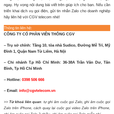
ngay. Hy vọng nội dung bài viết trên giúp ích cho bạn. Nếu cần
triển khai dịch vụ gọi điện, gửi tin nhắn Zalo cho doanh nghiệp
hãy liên hệ với CGV telecom nhé!
Thông tin liên hệ:
CÔNG TY CỔ PHẦN VIỄN THÔNG CGV
– Trụ sở chính: Tầng 10, tòa nhà Sudico, Đường Mễ Trì, Mỹ
Đình 1, Quận Nam Từ Liêm, Hà Nội
– Chi nhánh T.p Hồ Chí Minh: 36-38A Trần Văn Dư, Tân
Bình, Tp Hồ Chí Minh
– Hotline:
0398 506 666
– Email:
info@cgvtelecom.vn
>>
Từ khoá liên quan
: tự ghi âm cuộc gọi Zalo, ghi âm cuộc gọi
Zalo trên iPhone, cách quay lại cuộc gọi video Zalo trên iPhone,