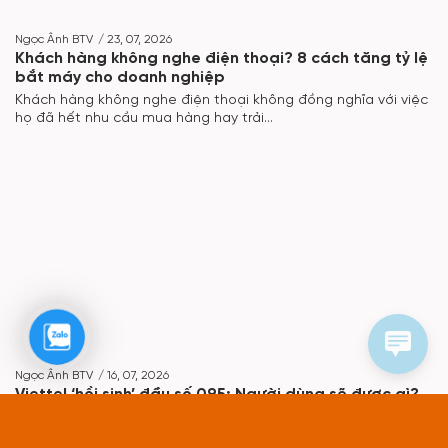
Ngọc Ânh BTV
/
23, 07, 2026
Khách hàng không nghe điện thoại? 8 cách tăng tỷ lệ
bắt máy cho doanh nghiệp
Khách hàng không nghe điện thoại không đồng nghĩa với việc
họ đã hết nhu cầu mua hàng hay trải...
Zalo
Ngọc Ânh BTV
/
16, 07, 2026
Viettel ‘hồi sinh’ đầu số 095: Người dùng sẽ được gì?
Viettel vừa chính thức trở thành chủ sở hữu mới của đầu số di
động 095 sau phiên đấu giá...