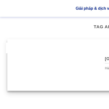
Giải pháp & dịch 
TAG A
01
Th3
[G
Hi