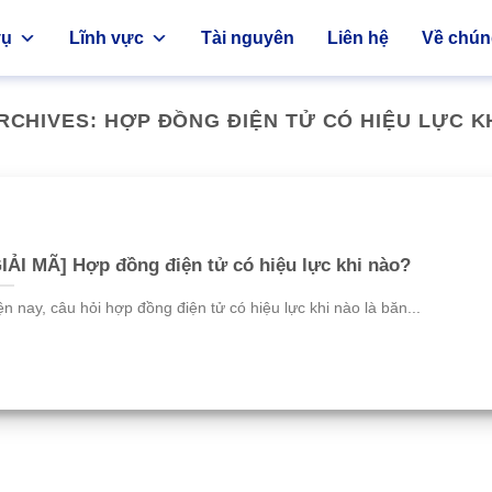
vụ
Lĩnh vực
Tài nguyên
Liên hệ
Về chúng
RCHIVES:
HỢP ĐỒNG ĐIỆN TỬ CÓ HIỆU LỰC K
IẢI MÃ] Hợp đồng điện tử có hiệu lực khi nào?
ện nay, câu hỏi hợp đồng điện tử có hiệu lực khi nào là băn...