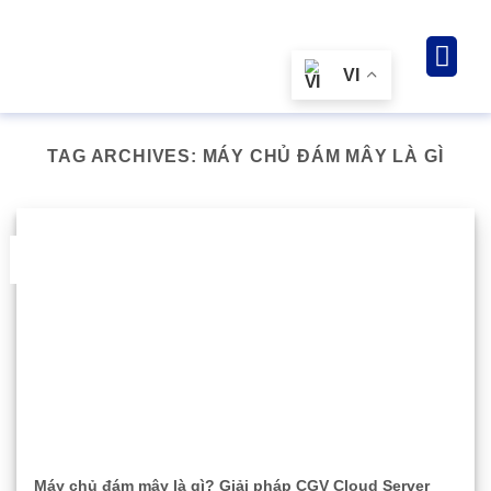
Giải pháp & 
Lĩnh vực
Tài ng
Về chúng tôi
VI
TAG ARCHIVES:
MÁY CHỦ ĐÁM MÂY LÀ GÌ
11
Th11
Máy chủ đám mây là gì? Giải pháp CGV Cloud Server