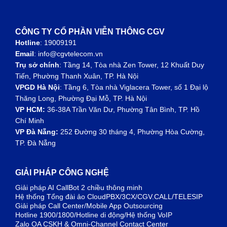
CÔNG TY CỔ PHẦN VIỄN THÔNG CGV
Hotline
: 19009191
Email
: info@cgvtelecom.vn
Trụ sở chính
:
Tầng 14, Tòa nhà Zen Tower, 12 Khuất Duy
Tiến, Phường Thanh Xuân, TP. Hà Nội
VPGD Hà Nội
:
Tầng 6, Tòa nhà Viglacera Tower, số 1 Đại lộ
Thăng Long, Phường Đại Mỗ, TP. Hà Nội
VP HCM:
36-38A Trần Văn Dư, Phường Tân Bình, TP. Hồ
Chí Minh
VP Đà Nẵng:
252 Đường 30 tháng 4, Phường Hòa Cường,
TP. Đà Nẵng
GIẢI PHÁP CÔNG NGHỆ
Giải pháp AI CallBot 2 chiều thông minh
Hệ thống Tổng đài ảo CloudPBX/3CX/CGV.CALL/TELESIP
Giải pháp Call Center/Mobile App Outsourcing
Hotline 1900/1800/Hotline di động/Hệ thống VoIP
Zalo OA CSKH & Omni-Channel Contact Center