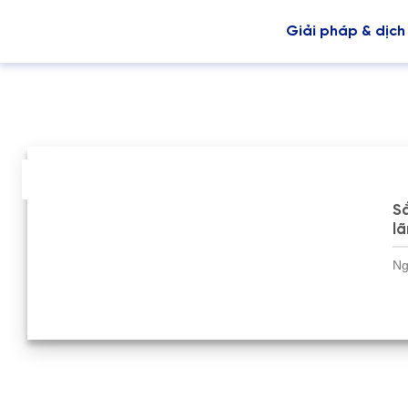
Giải pháp & dịch
29
Th9
Sắ
lã
Ng