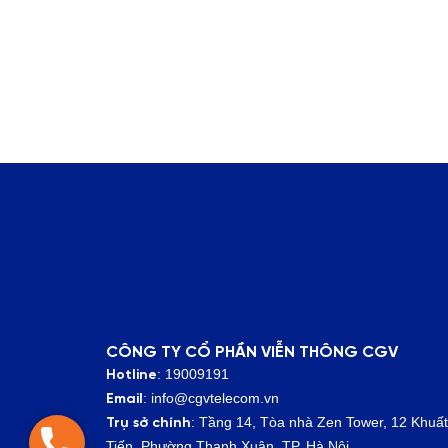
CÔNG TY CỔ PHẦN VIỄN THÔNG CGV
: 19009191
Hotline
: info@cgvtelecom.vn
Email
:
Tầng 14, Tòa nhà Zen Tower, 12 Khuấ
Trụ sở chính
Hotline: 1900 9191
Tiến, Phường Thanh Xuân, TP. Hà Nội