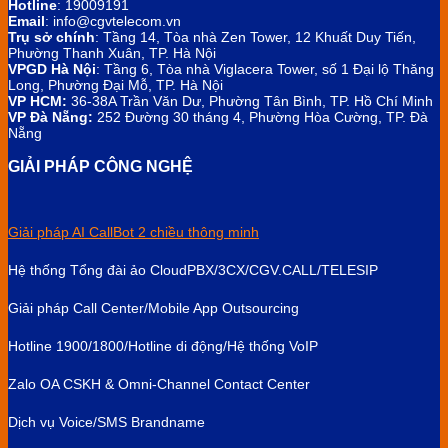
Hotline
: 19009191
Email
: info@cgvtelecom.vn
Trụ sở chính
:
Tầng 14, Tòa nhà Zen Tower, 12 Khuất Duy Tiến,
Phường Thanh Xuân, TP. Hà Nội
VPGD Hà Nội
:
Tầng 6, Tòa nhà Viglacera Tower, số 1 Đại lộ Thăng
Long, Phường Đại Mỗ, TP. Hà Nội
VP HCM:
36-38A Trần Văn Dư, Phường Tân Bình, TP. Hồ Chí Minh
VP Đà Nẵng:
252 Đường 30 tháng 4, Phường Hòa Cường, TP. Đà
Nẵng
GIẢI PHÁP CÔNG NGHỆ
Giải pháp AI CallBot 2 chiều thông minh
Hệ thống Tổng đài ảo CloudPBX/3CX/CGV.CALL/TELESIP
Giải pháp Call Center/Mobile App Outsourcing
Hotline 1900/1800/Hotline di động/Hệ thống VoIP
Zalo OA CSKH & Omni-Channel Contact Center
Dịch vụ Voice/SMS Brandname