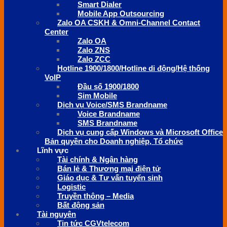
Smart Dialer
Mobile App Outsourcing
Zalo OA CSKH & Omni-Channel Contact
Center
Zalo OA
Zalo ZNS
Zalo ZCC
Hotline 1900/1800/Hotline di động/Hệ thống
VoIP
Đầu số 1900/1800
Sim Mobile
Dịch vụ Voice/SMS Brandname
Voice Brandname
SMS Brandname
Dịch vụ cung cấp Windows và Microsoft Office
Bản quyền cho Doanh nghiệp, Tổ chức
Lĩnh vực
Tài chính & Ngân hàng
Bán lẻ & Thương mại điện tử
Giáo dục & Tư vấn tuyển sinh
Logistic
Truyền thông – Media
Bất động sản
Tài nguyên
Tin tức CGVtelecom