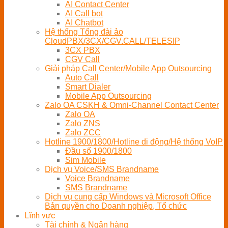
AI Contact Center
AI Call bot
AI Chatbot
Hệ thống Tổng đài ảo
CloudPBX/3CX/CGV.CALL/TELESIP
3CX PBX
CGV Call
Giải pháp Call Center/Mobile App Outsourcing
Auto Call
Smart Dialer
Mobile App Outsourcing
Zalo OA CSKH & Omni-Channel Contact Center
Zalo OA
Zalo ZNS
Zalo ZCC
Hotline 1900/1800/Hotline di động/Hệ thống VoIP
Đầu số 1900/1800
Sim Mobile
Dịch vụ Voice/SMS Brandname
Voice Brandname
SMS Brandname
Dịch vụ cung cấp Windows và Microsoft Office
Bản quyền cho Doanh nghiệp, Tổ chức
Lĩnh vực
Tài chính & Ngân hàng