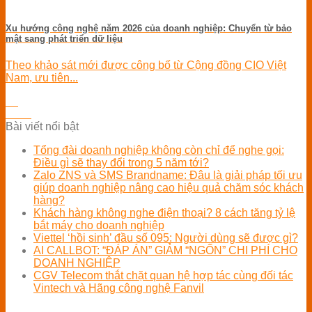
Xu hướng công nghệ năm 2026 của doanh nghiệp: Chuyển từ bảo
mật sang phát triển dữ liệu
Theo khảo sát mới được công bố từ Cộng đồng CIO Việt
Nam, ưu tiên...
06
Th10
Bài viết nổi bật
Tổng đài doanh nghiệp không còn chỉ để nghe gọi:
Điều gì sẽ thay đổi trong 5 năm tới?
Zalo ZNS và SMS Brandname: Đâu là giải pháp tối ưu
giúp doanh nghiệp nâng cao hiệu quả chăm sóc khách
hàng?
Khách hàng không nghe điện thoại? 8 cách tăng tỷ lệ
bắt máy cho doanh nghiệp
Viettel ‘hồi sinh’ đầu số 095: Người dùng sẽ được gì?
AI CALLBOT: “ĐÁP ÁN” GIẢM “NGỐN” CHI PHÍ CHO
DOANH NGHIỆP
CGV Telecom thắt chặt quan hệ hợp tác cùng đối tác
Vintech và Hãng công nghệ Fanvil