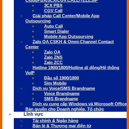
CloudPBX/3CX/CGV.CALL/TELESIP
3CX PBX
CGV Call
Giải pháp Call Center/Mobile App
Outsourcing
Auto Call
Smart Dialer
Mobile App Outsourcing
Zalo OA CSKH & Omni-Channel Contact
Center
Zalo OA
Zalo ZNS
Zalo ZCC
Hotline 1900/1800/Hotline di động/Hệ thống
VoIP
Đầu số 1900/1800
Sim Mobile
Dịch vụ Voice/SMS Brandname
Voice Brandname
SMS Brandname
Dịch vụ cung cấp Windows và Microsoft Office
Bản quyền cho Doanh nghiệp, Tổ chức
Lĩnh vực
Tài chính & Ngân hàng
Bán lẻ & Thương mại điện tử