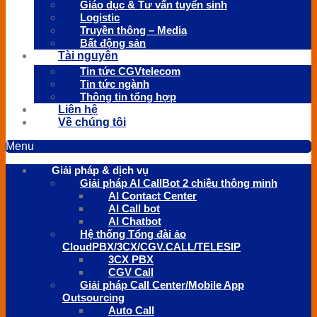
Giáo dục & Tư vấn tuyển sinh
Logistic
Truyền thông – Media
Bất động sản
Tài nguyên
Tin tức CGVtelecom
Tin tức ngành
Thông tin tổng hợp
Liên hệ
Về chúng tôi
Menu
Giải pháp & dịch vụ
Giải pháp AI CallBot 2 chiều thông minh
AI Contact Center
AI Call bot
AI Chatbot
Hệ thống Tổng đài ảo
CloudPBX/3CX/CGV.CALL/TELESIP
3CX PBX
CGV Call
Giải pháp Call Center/Mobile App
Outsourcing
Auto Call