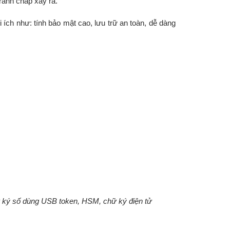
ranh chấp xảy ra.
 ích như: tính bảo mật cao, lưu trữ an toàn, dễ dàng
hữ ký số dùng USB token, HSM, chữ ký điện tử