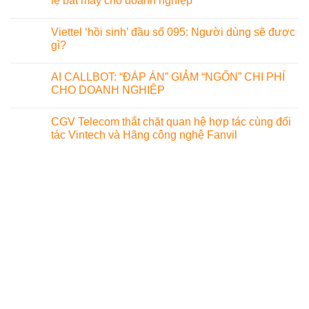
lệ bắt máy cho doanh nghiệp
Viettel ‘hồi sinh’ đầu số 095: Người dùng sẽ được
gì?
AI CALLBOT: “ĐÁP ÁN” GIẢM “NGỐN” CHI PHÍ
CHO DOANH NGHIỆP
CGV Telecom thắt chặt quan hệ hợp tác cùng đối
tác Vintech và Hãng công nghệ Fanvil