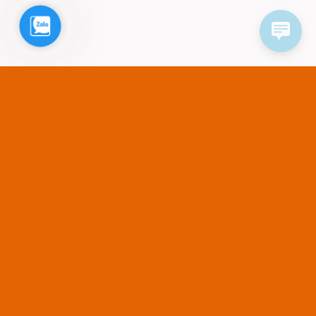
Zalo
Ngọc Ânh BTV
/
30, 07, 2026
Zalo ZNS và SMS Brandname: Đâu là giải pháp tối ưu
giúp doanh nghiệp nâng cao hiệu quả chăm sóc
khách hàng?
Trong hoạt động chăm sóc khách hàng, mỗi tin nhắn xác nhận
đơn hàng, nhắc lịch hẹn hay mã OTP...