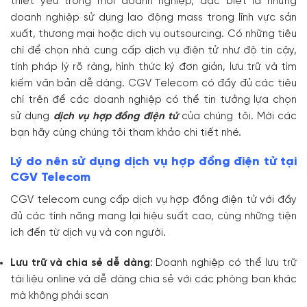
thiết yếu trong mỗi doanh nghiệp, đặc biệt là những
doanh nghiệp sử dụng lao động mass trong lĩnh vực sản
xuất, thương mại hoặc dịch vụ outsourcing. Có những tiêu
chí để chọn nhà cung cấp dịch vụ điện tử như độ tin cậy,
tính pháp lý rõ ràng, hình thức ký đơn giản, lưu trữ và tìm
kiếm văn bản dễ dàng. CGV Telecom có đầy đủ các tiêu
chí trên để các doanh nghiệp có thể tin tưởng lựa chọn
sử dụng
dịch vụ hợp đồng điện tử
của chúng tôi. Mời các
bạn hãy cùng chúng tôi tham khảo chi tiết nhé.
Lý do nên sử dụng dịch vụ hợp đồng điện tử tại
CGV Telecom
CGV telecom cung cấp dịch vụ hợp đồng điện tử với đầy
đủ các tính năng mang lại hiệu suất cao, cùng những tiện
ích đến từ dịch vụ và con người.
Lưu trữ và chia sẻ dễ dàng
: Doanh nghiệp có thể lưu trữ
tài liệu online và dễ dàng chia sẻ với các phòng ban khác
mà không phải scan