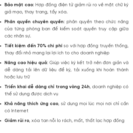
Bảo mật cao
: Hợp đồng điện tử giảm rủi ro về mặt chữ ký
giả mạo, thay trang, tẩy xóa.
Phân quyền chuyên quyền
: phân quyền theo chức năng
của từng phòng ban để kiểm soát quyền truy cập giữa
các nhân sự.
Tiết kiệm đến 70% chi phí
so với hợp đồng truyền thống,
thay đổi nhỏ mang lại lợi ích to cho doanh nghiệp
Nâng cao hiệu quả
: Giúp việc ký kết trở nên đơn giản và
dễ dàng tải lên dữ liệu để ký, tải xuống khi hoàn thành
hoặc lưu trữ
Triển khai dễ dàng chỉ trong vòng 24h
, doanh nghiệp có
thể sử dụng được dịch vụ
Khả năng thích ứng cao
, sử dụng mọi lúc mọi nơi chỉ cần
có Internet
Giảm rủi ro
, xóa tan nỗi lo rách, mất, thất lạc hợp đồng