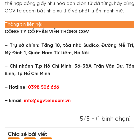
thế hợp đồng giấy như hóa đơn điện tử đã từng, hãy cùng
CGV telecom bắt nhịp xu thế và phát triển mạnh mẽ.
Thông tin liên hệ:
CÔNG TY CỔ PHẦN VIỄN THÔNG CGV
– Trụ sở chính: Tầng 10, tòa nhà Sudico, Đường Mễ Trì,
Mỹ Đình 1, Quận Nam Từ Liêm, Hà Nội
– Chi nhánh T.p Hồ Chí Minh: 36-38A Trần Văn Dư, Tân
Bình, Tp Hồ Chí Minh
– Hotline:
0398 506 666
– Email:
info@cgvtelecom.vn
5/5 - (1 bình chọn)
Chia sẻ bài viết