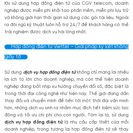
Khi sử dụng hợp đồng điện tử của CGV telecom, doanh
nghiệp được miễn phí khởi tạo phần mềm, miễn phí lưu trữ
và không giới hạn thời gian sử dụng các gói tài liệu. Ngoài
ra đội ngũ kỹ thuật luôn hỗ trợ 24/7 để khách hàng có thể
trải nghiệm được dịch vụ hài lòng nhất.
Hợp đồng điện tử Viettel – Giải pháp ký kết không
giấy tờ
Sử dụng
dịch vụ hợp đồng điện tử
không chỉ mang lại nhiều
lợi ích to lớn cho doanh nghiệp, mà còn thể hiện doanh
nghiệp đang bắt nhịp xu hướng chuyển đổi số, đặc biệt là
trong thời đại công nghệ như hiện nay. Thế giới đang dần
thay đổi và chuyển mình để tiến tới một thời đại văn minh
hơn, những dịch vụ sinh ra nhằm mục đích tiết kiệm sức lao
động và tối ưu chi phí cho con người. Tóm lại là, sử dụng
dịch vụ hợp đồng điện tử
là nhu cầu cấp thiết của mỗi
doanh nghiệp, trong tương lai hợp đồng điện tử sẽ thay