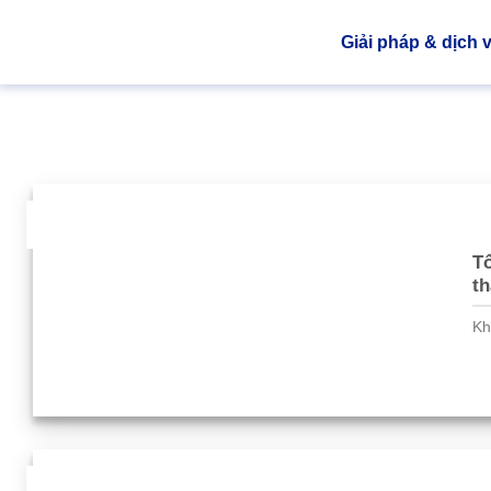
Giải pháp & dịch 
04
Th8
Tổ
th
Kh
26