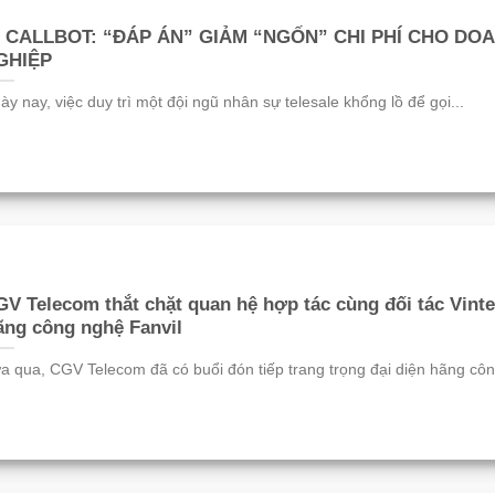
I CALLBOT: “ĐÁP ÁN” GIẢM “NGỐN” CHI PHÍ CHO DO
GHIỆP
ày nay, việc duy trì một đội ngũ nhân sự telesale khổng lồ để gọi...
V Telecom thắt chặt quan hệ hợp tác cùng đối tác Vint
ng công nghệ Fanvil
a qua, CGV Telecom đã có buổi đón tiếp trang trọng đại diện hãng công