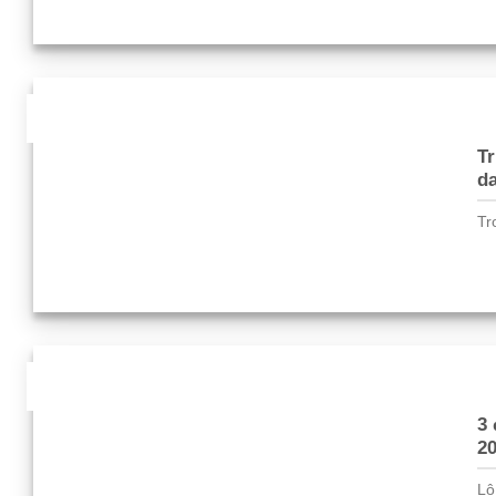
28
Th1
T
da
Tr
27
Th1
3 
2
Lộ