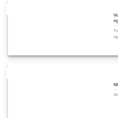
21
Th5
Vo
n
Tr
ng
11
Th3
N
Vi