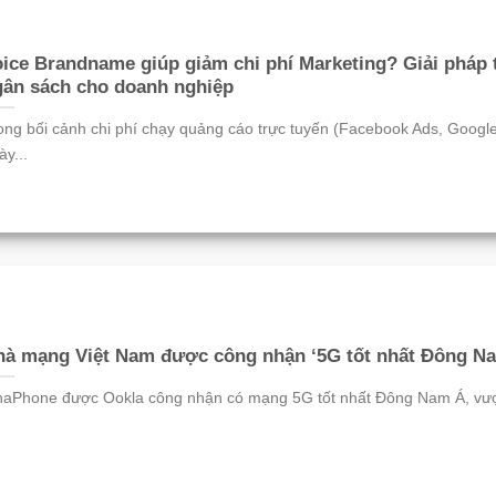
ice Brandname giúp giảm chi phí Marketing? Giải pháp 
gân sách cho doanh nghiệp
ong bối cảnh chi phí chạy quảng cáo trực tuyến (Facebook Ads, Googl
ày...
hà mạng Việt Nam được công nhận ‘5G tốt nhất Đông N
naPhone được Ookla công nhận có mạng 5G tốt nhất Đông Nam Á, vượt