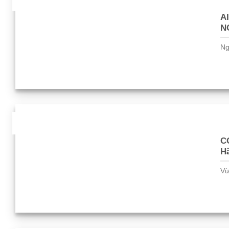
Th6
A
N
Ng
15
Th6
CG
Hã
Vừ