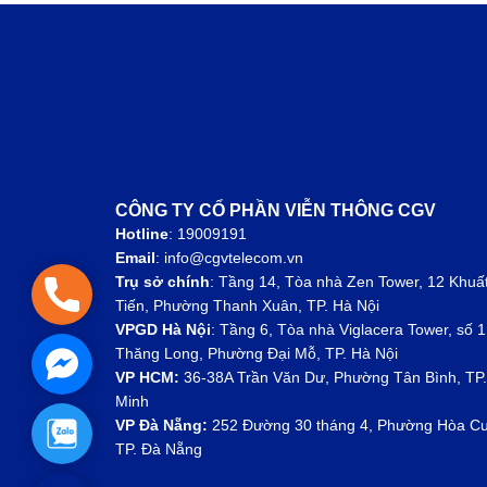
CÔNG TY CỔ PHẦN VIỄN THÔNG CGV
Hotline
: 19009191
Email
: info@cgvtelecom.vn
Trụ sở chính
:
Tầng 14, Tòa nhà Zen Tower, 12 Khuấ
Hotline: 1900 9191
Tiến, Phường Thanh Xuân, TP. Hà Nội
VPGD Hà Nội
:
Tầng 6, Tòa nhà Viglacera Tower, số 1
Thăng Long, Phường Đại Mỗ, TP. Hà Nội
Facebook Messenger
VP HCM:
36-38A Trần Văn Dư, Phường Tân Bình, TP.
Minh
VP Đà Nẵng:
252 Đường 30 tháng 4, Phường Hòa C
Zalo
TP. Đà Nẵng