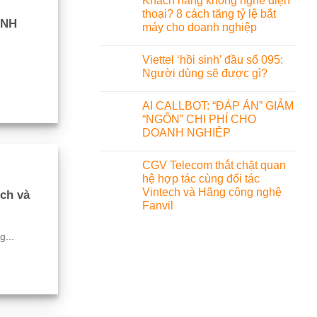
Khách hàng không nghe điện
thoại? 8 cách tăng tỷ lệ bắt
ANH
máy cho doanh nghiệp
Viettel ‘hồi sinh’ đầu số 095:
Người dùng sẽ được gì?
AI CALLBOT: “ĐÁP ÁN” GIẢM
“NGỐN” CHI PHÍ CHO
DOANH NGHIỆP
CGV Telecom thắt chặt quan
hệ hợp tác cùng đối tác
Vintech và Hãng công nghệ
ech và
Fanvil
...