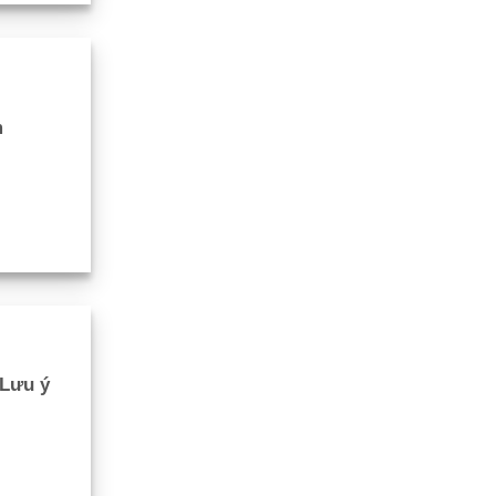
m
 Lưu ý