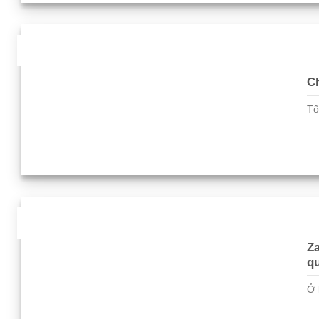
27
Th2
Ch
Tổ
03
Th2
Za
qu
Ở 