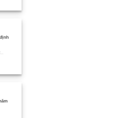
định
..
 năm