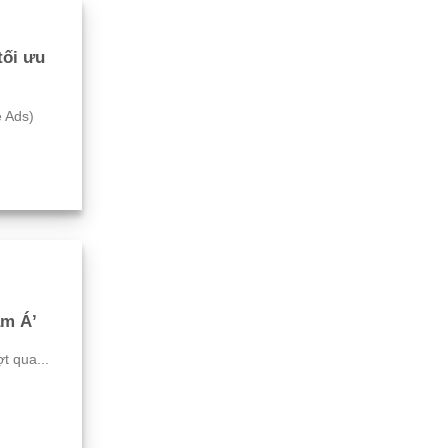
tối ưu
e Ads)
am Á’
 qua...