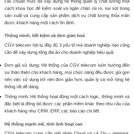
các chuẩn mực để xây dựng hệ thống quản lý chất lượng một
cách khoa học để kiểm soát và ngăn chặn rủi ro, sai sót trong
sản xuất và cung cấp sản phẩm dịch vụ chất lượng thỏa mãn
được khách hàng một cách ổn định.
Thông minh, tiết kiệm và đơn giản hoá
CGV telecom hội tụ đầy đủ 3 yếu tố mà doanh nghiệp nào cũng
cần để xây dựng tổng đài ảo cho doanh nghiệp hiệu quả:
Đơn giả sử dụng: Hệ thống của CGV telecom luôn hướng đến
sự thân thiện cho khách hàng, mọi chức năng đều được gói gọn
nên việc sử dụng trở nên đơn giản hơn, quản lý và mở rộng hệ
thống rất dễ dàng.
Thông minh: Hệ thống hoạt động một cách logic, thông minh và
đặc biệt là đồng bộ được các phần mềm khác theo nhu cầu của
khách hàng như CRM. ERP, các báo cáo chi tiết.
Hệ thống mạnh mẽ, tính linh hoạt cao
CGV telecom cung cấp giải pháp Cloud và cả On – premise,