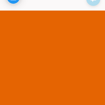
Ngọc Ânh BTV
/
04, 08, 2026
Tổng đài doanh nghiệp không còn chỉ để nghe gọi:
Điều gì sẽ thay đổi trong 5 năm tới?
Khách hàng ngày càng kỳ vọng được phản hồi nhanh, kết nối
thuận tiện và có trải nghiệm nhất quán...
Ngọc Ânh BTV
/
30, 07, 2026
Zalo ZNS và SMS Brandname: Đâu là giải pháp tối ưu
giúp doanh nghiệp nâng cao hiệu quả chăm sóc khách