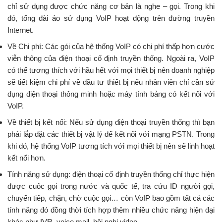
chỉ sử dụng được chức năng cơ bản là nghe – gọi. Trong khi
đó, tổng đài ảo sử dụng VoIP hoạt động trên đường truyền
Internet.
Về Chi phí: Các gói của hệ thống VoIP có chi phí thấp hơn cước
viễn thông của điện thoại cố định truyền thống. Ngoài ra, VoIP
có thể tương thích với hầu hết với mọi thiết bị nên doanh nghiệp
sẽ tiết kiệm chi phí về đầu tư thiết bị nếu nhân viên chỉ cần sử
dụng điện thoại thông minh hoặc máy tính bảng có kết nối với
VoIP.
Về thiết bị kết nối: Nếu sử dụng điện thoại truyền thống thì bạn
phải lắp đặt các thiết bị vật lý để kết nối với mạng PSTN. Trong
khi đó, hệ thống VoIP tương tích với mọi thiết bị nên sẽ linh hoạt
kết nối hơn.
Tính năng sử dụng: điện thoại cố định truyền thống chỉ thực hiện
được cuôc gọi trong nước và quốc tế, tra cứu ID người gọi,
chuyển tiếp, chặn, chờ cuộc gọi… còn VoIP bao gồm tất cả các
tính năng đó đồng thời tích hợp thêm nhiều chức năng hiện đại
khác như IVR, voice mail, hội nghị video,…