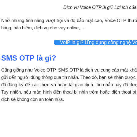
Dịch vụ Voice OTP là gì? Lợi ích củ
Nhờ những tính năng vượt trội và độ bảo mật cao, Voice OTP thườ
hàng, bảo hiểm, dịch vụ cho vay online,…
VoIP là gì? Ứng dụng công nghệ V
SMS OTP là gì?
Cũng giống như Voice OTP, SMS OTP là dịch vụ cung cấp mật khẩ
gửi đến người dùng thông qua tin nhắn. Theo đó, bạn sẽ nhận được
đã đăng ký để xác thực và hoàn tất giao dịch. Tin nhắn này đã đ
Tuy nhiên, nếu màn hình điện thoại bị nhìn trộm hoặc điện thoại bị
dịch sẽ không còn an toàn nữa.