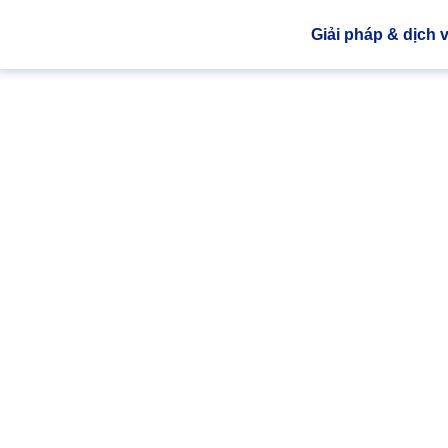
Giải pháp & dịch 