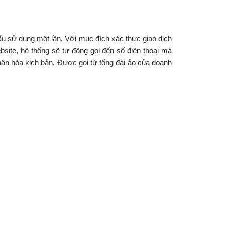
ẩu sử dụng một lần. Với mục đích xác thực giao dịch
ebsite, hệ thống sẽ tự động gọi đến số điện thoại mà
ân hóa kịch bản. Được gọi từ tổng đài ảo của doanh