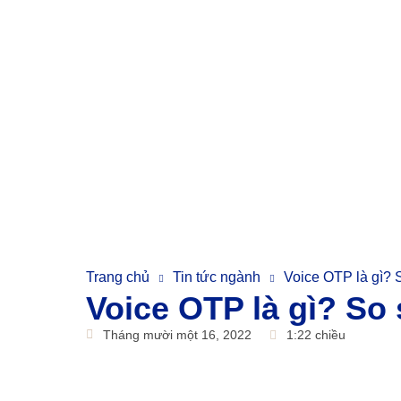
Trang chủ
Tin tức ngành
Voice OTP là gì?
Voice OTP là gì? S
Tháng mười một 16, 2022
1:22 chiều