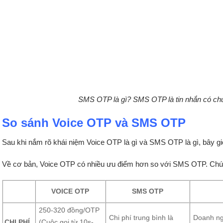
SMS OTP là gì? SMS OTP là tin nhắn có ch
So sánh Voice OTP và SMS OTP
Sau khi nắm rõ khái niệm Voice OTP là gì và SMS OTP là gì, bây giờ
Về cơ bản, Voice OTP có nhiều ưu điểm hơn so với SMS OTP. Chúng t
SMS OTP
VOICE OTP
250-320 đồng/OTP
Chi phí trung bình là
Doanh ng
CHI PHÍ
(Cuộc gọi từ 10s-