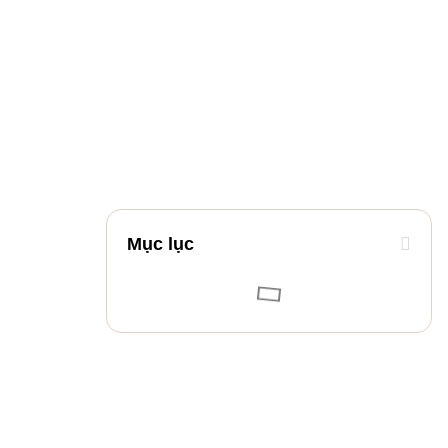
Mục lục