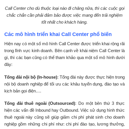
Call Center cho dù thuộc loại nào đi chăng nữa, thì các cuộc gọi
chắc chắn cần phải đảm bảo được việc mang đến trải nghiệm
tốt nhất cho khách hàng.
Các mô hình triển khai Call Center phổ biến
Hiện nay có một số mô hình Call Center được triển khai rộng rãi
trong lĩnh vực kinh doanh. Bên cạnh về khái niệm Call Center là
gì, thì các bạn cũng có thể tham khảo qua một số mô hình dưới
đây:
Tổng đài nội bộ (In-house)
: Tổng đài này được thực hiện trong
nội bộ doanh nghiệp để tối ưu các khâu tuyển dụng, đào tạo và
kịch bản gọi điện….
Tổng đài thuê ngoài (Outsourced)
: Do một bên thứ 3 thực
hiện các vấn đề Inbound hay Outbound. Việc sử dụng hình thức
thuê ngoài này cũng sẽ giúp giảm chi phí phát sinh cho doanh
nghiệp gồm những chi phí như: chi phí đào tạo, lương thưởng,