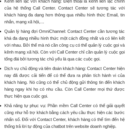
Kênh liên lạc với khách hàng: Điện thoại là kênh liên lạc chính
của hệ thống Call Center. Contact Center sẽ tương tác với
khách hàng đa dạng hơn thông qua nhiều hình thức Email, tin
nhắn, mạng xã hội,…
Quản lý hàng đợi OmniChannel: Contact Center cần tương tác
khá đa dạng nhiều hình thức một cách đồng nhất và có liên kết
với nhau. Bởi thế mà nó cần công cụ có thể quản lý cuộc gọi và
kênh mạng xã hội. Còn với Call Center chỉ cần quản lý cuộc gọi
tổng đài bởi tương tác chủ yếu là qua các cuộc gọi.
Dịch vụ chủ động và tiên đoán khách hàng: Contact Center hiện
nay đã được cải tiến để có thể đưa ra phân tích hành vi của
khách hàng. Nó cũng có thể chủ động gửi thông tin đến khách
hàng ngay khi họ có nhu cầu. Còn Call Center mọi thứ được
thực hiện qua cuộc gọi.
Khả năng tự phục vụ: Phần mềm Call Center có thể giải quyết
cũng như hỗ trợ khách bằng cách yêu cầu thực hiện các bước
nhấn số. Đối với Contact Center, khách hàng có thể tìm đến hệ
thống trả lời tự động của chatbot trên website doanh nghiệp.